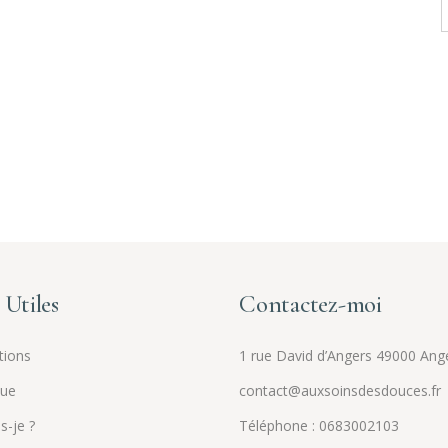
f
 Utiles
Contactez-moi
tions
1 rue David d’Angers 49000 Ang
que
contact@auxsoinsdesdouces.fr
s-je ?
Téléphone : 0683002103