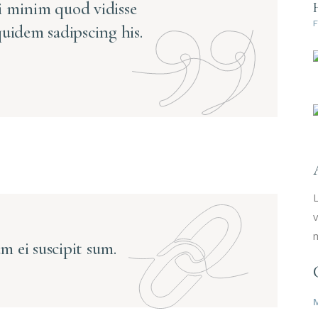
i minim quod vidisse
F
quidem sadipscing his.
L
v
m
am ei suscipit sum.