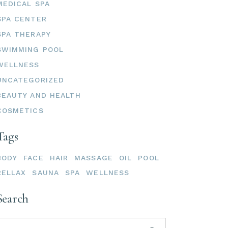
MEDICAL SPA
SPA CENTER
SPA THERAPY
SWIMMING POOL
WELLNESS
UNCATEGORIZED
BEAUTY AND HEALTH
COSMETICS
Tags
BODY
FACE
HAIR
MASSAGE
OIL
POOL
RELLAX
SAUNA
SPA
WELLNESS
Search
earch