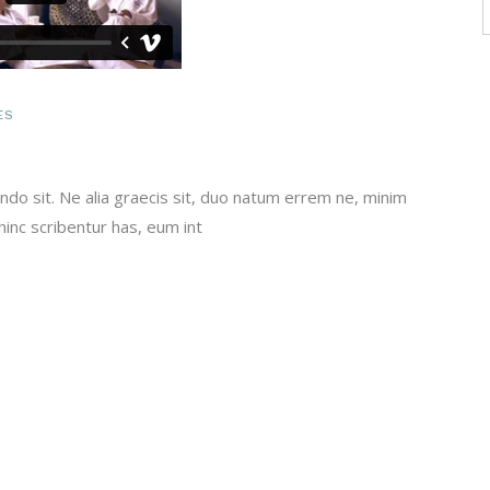
f
ES
do sit. Ne alia graecis sit, duo natum errem ne, minim
 hinc scribentur has, eum int