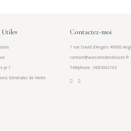
 Utiles
Contactez-moi
tions
1 rue David d’Angers 49000 Ang
que
contact@auxsoinsdesdouces.fr
s-je ?
Téléphone : 0683002103
ions Générales de Vente