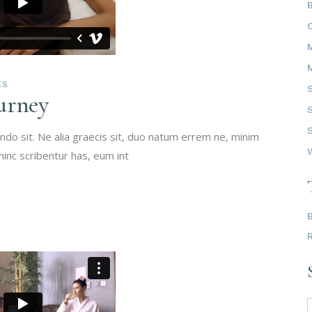
ES
urney
do sit. Ne alia graecis sit, duo natum errem ne, minim
 hinc scribentur has, eum int