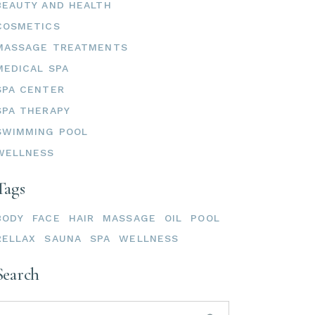
BEAUTY AND HEALTH
COSMETICS
MASSAGE TREATMENTS
MEDICAL SPA
SPA CENTER
SPA THERAPY
SWIMMING POOL
WELLNESS
Tags
BODY
FACE
HAIR
MASSAGE
OIL
POOL
RELLAX
SAUNA
SPA
WELLNESS
Search
Search