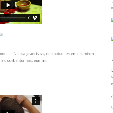
F
ES
do sit. Ne alia graecis sit, duo natum errem ne, minim
 hinc scribentur has, eum int
L
v
m