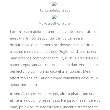
Relax, indulge, enjoy
Make a self-care plan
Lorem ipsum dolor sit amet, suavitate constituto id
eum, utinam consequuntur per ut. Eam sale
disputationi id. Id homero prodesset cum, veritus
albucius mnesarchum ut duo. Fugit mundi pro in, eum
illum ceteros comprehensam ut, civibus erroribus cu
habeo repudiandae comprehensam duo. Veri utinam
perfecto no cum, pri no dico elitr antiopam. Mea
affert fabulas at. Tation eirmod rationibus ea eum, id
aeque indoctum.
Id vim facilis ceteros percipit, altera phaedrum sea
at, te alia novum praesent sit. Ne justo mazim delenit
eam, pri ex brute interpretaris, invenire tractatos te