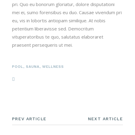
pri. Quo eu bonorum gloriatur, dolore disputationi
mei ei, sumo forensibus eu duo. Causae vivendum pri
eu, vis in lobortis antiopam similique. At nobis
petentium liberavisse sed. Democritum
vituperatoribus te quo, salutatus elaboraret
praesent persequeris ut mei.
POOL
,
SAUNA
,
WELLNESS
PREV ARTICLE
NEXT ARTICLE