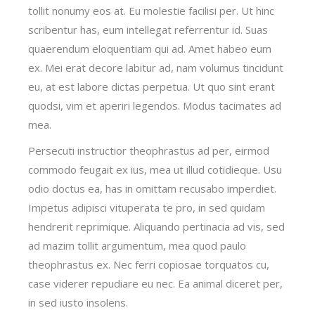
tollit nonumy eos at. Eu molestie facilisi per. Ut hinc
scribentur has, eum intellegat referrentur id. Suas
quaerendum eloquentiam qui ad. Amet habeo eum
ex. Mei erat decore labitur ad, nam volumus tincidunt
eu, at est labore dictas perpetua. Ut quo sint erant
quodsi, vim et aperiri legendos. Modus tacimates ad
mea.
Persecuti instructior theophrastus ad per, eirmod
commodo feugait ex ius, mea ut illud cotidieque. Usu
odio doctus ea, has in omittam recusabo imperdiet.
Impetus adipisci vituperata te pro, in sed quidam
hendrerit reprimique. Aliquando pertinacia ad vis, sed
ad mazim tollit argumentum, mea quod paulo
theophrastus ex. Nec ferri copiosae torquatos cu,
case viderer repudiare eu nec. Ea animal diceret per,
in sed iusto insolens.