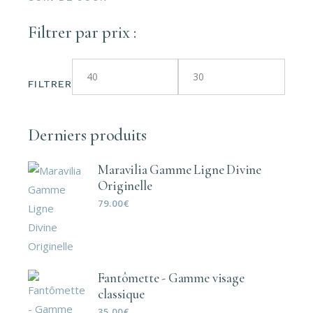
Filtrer par prix :
FILTRER
Prix
Prix
min
max
Derniers produits
Maravilia Gamme Ligne Divine
Originelle
79.00
€
Fantômette - Gamme visage
classique
35.00
€