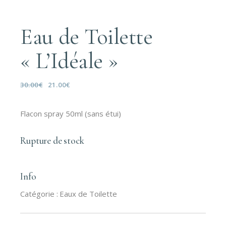
Eau de Toilette
« L’Idéale »
30.00
€
21.00
€
Le
Le
prix
prix
initial
actuel
était :
est :
Flacon spray 50ml (sans étui)
30.00€.
21.00€.
Rupture de stock
Info
Catégorie :
Eaux de Toilette